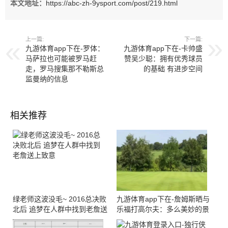
本文地址：
https://abc-zh-9ysport.com/post/219.html
上一篇:
下一篇:
九游体育app下在-罗体：
九游体育app下在-卡帅盛
马萨拉也可能被罗马赶
赞吴少聪：拥有优秀球员
走，罗马搜集那不勒斯总
的基础 有进步空间
监曼纳的信息
相关推荐
绿老师这波没毛~ 2016总决败
九游体育app下在-詹姆斯晒与
北后 追梦在人群中找到老詹送
乐福打高尔夫：多么美妙的景
上致意
色！多么漂亮的球场！