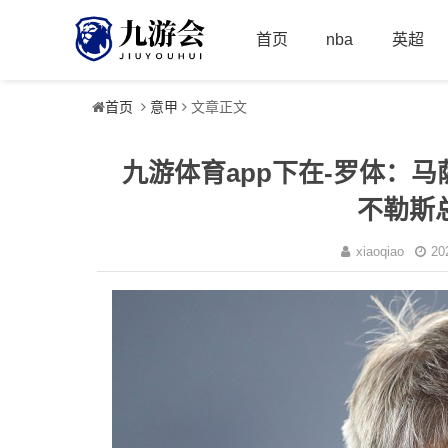
首页
nba
英超
首页
意甲
文章正文
九游体育app下在-罗体：
不勒斯
xiaoqiao
20