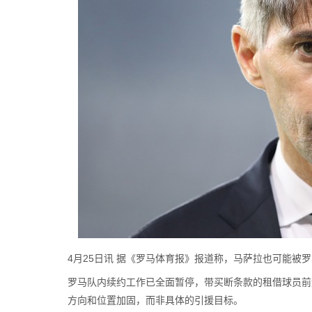
4月25日讯 据《罗马体育报》报道称，马萨拉也可能被
罗马队内续约工作已全面暂停，带买断条款的租借球员前
方向和位置加固，而非具体的引援目标。