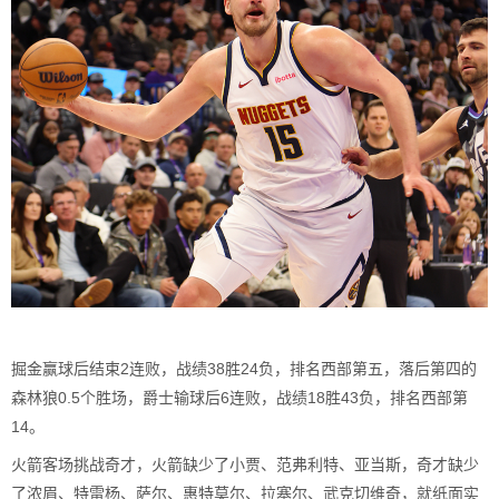
掘金赢球后结束2连败，战绩38胜24负，排名西部第五，落后第四的
森林狼0.5个胜场，爵士输球后6连败，战绩18胜43负，排名西部第
14。
火箭客场挑战奇才，火箭缺少了小贾、范弗利特、亚当斯，奇才缺少
了浓眉、特雷杨、萨尔、惠特莫尔、拉塞尔、武克切维奇，就纸面实