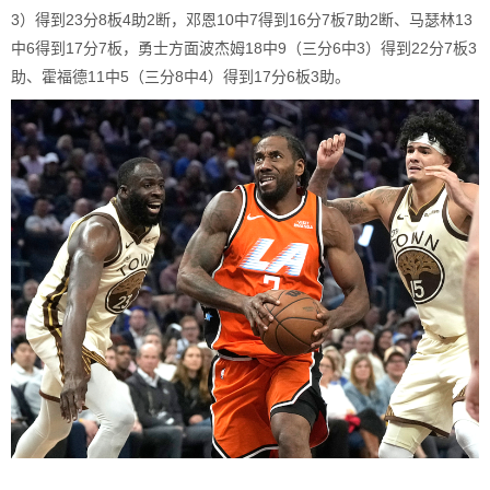
3）得到23分8板4助2断，邓恩10中7得到16分7板7助2断、马瑟林13
中6得到17分7板，勇士方面波杰姆18中9（三分6中3）得到22分7板3
助、霍福德11中5（三分8中4）得到17分6板3助。