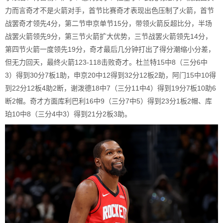
力而言奇才不是火箭对手，首节比赛奇才表现出色压制了火箭，首节
战罢奇才领先4分，第二节申京单节15分，带领火箭反超比分，半场
战罢火箭领先9分，第三节火箭扩大优势，三节战罢火箭领先14分，
第四节火箭一度领先19分，奇才最后几分钟打出了得分潮缩小分差，
但无力回天，最终火箭123-118击败奇才。杜兰特15中8（三分6中
3）得到30分7板1助，申京20中12得到32分12板2助，阿门15中10得
到22分12板4助2断，谢泼德18中7（三分11中4）得到19分7板10助6
断2帽。奇才方面库利巴利16中9（三分7中5）得到23分1板2帽、库
珀10中8（三分4中3）得到21分2板3助。