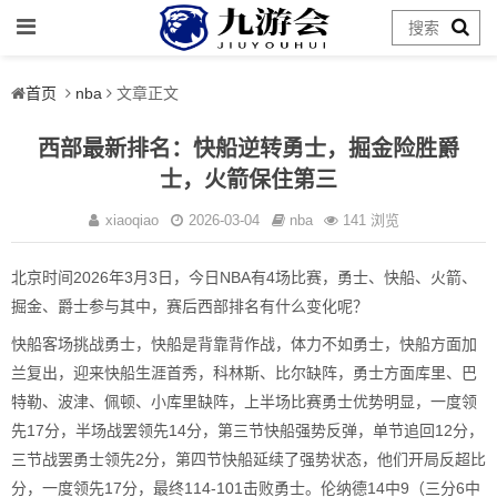
首页
nba
文章正文
西部最新排名：快船逆转勇士，掘金险胜爵
士，火箭保住第三
xiaoqiao
2026-03-04
nba
141 浏览
北京时间2026年3月3日，今日NBA有4场比赛，勇士、快船、火箭、
掘金、爵士参与其中，赛后西部排名有什么变化呢？
快船客场挑战勇士，快船是背靠背作战，体力不如勇士，快船方面加
兰复出，迎来快船生涯首秀，科林斯、比尔缺阵，勇士方面库里、巴
特勒、波津、佩顿、小库里缺阵，上半场比赛勇士优势明显，一度领
先17分，半场战罢领先14分，第三节快船强势反弹，单节追回12分，
三节战罢勇士领先2分，第四节快船延续了强势状态，他们开局反超比
分，一度领先17分，最终114-101击败勇士。伦纳德14中9（三分6中