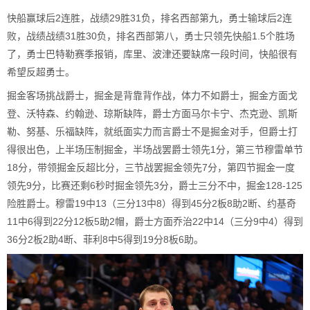
快船赢球后2连胜，战绩29胜31负，排名西部第九，勇士输球后2连
败，战绩战绩31胜30负，排名西部第八，勇士只领先快船1.5个胜场
了，勇士巴特勒赛季报销，库里、波津还要缺席一段时间，快船很有
希望反超勇士。
掘金客场挑战爵士，掘金是背靠背作战，体力不如爵士，掘金方面戈
登、沃特森、约翰逊、琼斯缺阵，爵士方面马尔卡宁、杰克逊、凯斯
勒、努基、乐福缺阵，就纸面实力而言爵士不是掘金对手，但爵士打
得很出色，上半场压制掘金，半场战罢爵士领先1分，第三节穆雷单节
18分，带领掘金反超比分，三节战罢掘金领先7分，第四节掘金一度
领先9分，比赛还剩6秒时掘金领先3分，爵士三分不中，掘金128-125
险胜爵士。穆雷19中13（三分13中8）得到45分2板8助2断、约基奇
11中6得到22分12板5助2帽，爵士方面乔治22中14（三分9中4）得到
36分2板2助4断、菲利8中5得到19分8板6助。