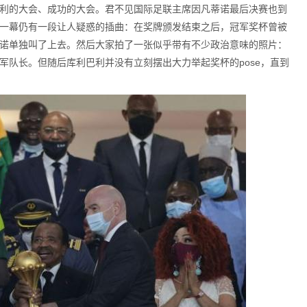
利的大会、成功的大会。君不见国际足联主席因凡蒂诺最后决赛也到
一幕仍有一段让人疑惑的插曲：在奖牌颁发结束之后，冠军奖杯曾被
诺单独叫了上去。然后大家拍了一张似乎带有不少政治意味的照片：
军队长。但随后库利巴利并没有立刻摆出大力举起奖杯的pose，直到