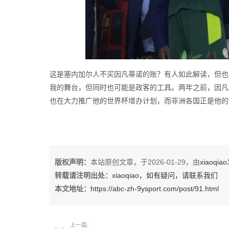
这是塞内加尔人不买因凡蒂诺的账？有人如此解读，但也
我的舞台，但同时也可能是政客的工具。两年之前，因凡
也在大力推广他的世界杯增办计划，而非洲各国正是他的“
版权声明：
本站原创文章，于2026-01-29，由
xiaoqiao
转载请注明出处：
xiaoqiao，如有疑问，请联系我们
本文地址：
https://abc-zh-9ysport.com/post/91.html
上一篇: