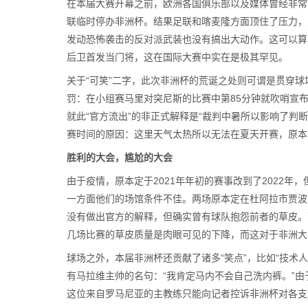
在本届大赛开幕之前，欧洲各国俱乐部以及媒体曾经非常
联临时停办非洲杯。结果足联和喀麦隆方面顶住了压力，
发动恐怖袭击的反对派武装也没有搞出大动作。这可以算
后卫首发当门将，这在国际大赛中实在是极其罕见。
关于“可笑”二字，此次非洲杯的荒诞之处则可谓是贯穿
罚：在小组赛马里对突尼斯的比赛中第85分钟就吹哨宣
就此“官方流出”的非正式解释是“裁判中暑所以影响了判
赛时间的原因：这里天气太热所以无法在夏天开赛，原本从
胜利的大会，尴尬的大会
由于疫情，原本定于2021年年初的赛事改到了2022
一方面他们的场馆条件不佳。两场原本定在杜阿拉市贾波
没有做出官方的解释，但确实曾有球队抱怨前者的草皮。
几场比赛的草皮质量是肉眼可见的下降，而这对于非洲大
球场之外，本届非洲杯还贡献了诸多“笑点”，比如“技术
有马拉维主帅的名句：“我肯定马内不会自己洗内裤。”
这位来自罗马尼亚的主教练只能向记者控诉非洲杯对各支