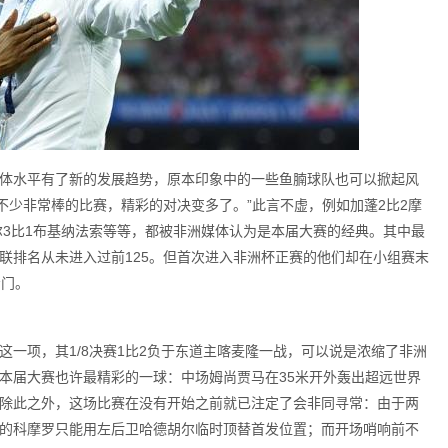
体水平有了新的发展趋势，原本印象中的一些鱼腩球队也可以掀起风
不少非常棒的比赛，精彩的对决变多了。”此言不虚，例如加蓬2比2摩
尔3比1布基纳法索等等，都被非洲媒体认为是本届大赛的经典。其中最
联排名从未进入过前125。但首次进入非洲杯正赛的他们却在小组赛末
冷门。
一项，其1/8决赛1比2负于东道主喀麦隆一战，可以说是浓缩了非洲
本届大赛也许最精彩的一球：中场姆尚贾马在35米开外轰出超远世界
除此之外，这场比赛在没有开始之前就已注定了会非同寻常：由于两
的科摩罗只能用左后卫哈德胡尔临时顶替首发位置；而开场哨响前不