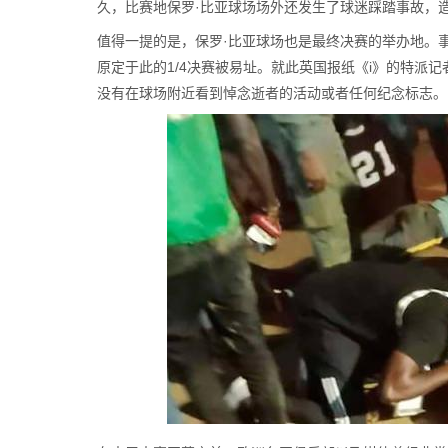
久，比赛地保罗·比亚球场场外还发生了球迷踩踏事故，
值得一提的是，保罗·比亚球场也是最终决赛的举办地。
原定于此的1/4决赛被易址。就此英国报纸《i》的特派记
没有在球场附近看到悼念逝者的活动或者任何纪念标志。