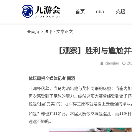
首页
nba
英超
首页
法甲
文章正文
【观察】胜利与尴尬并
xiaoqiao
20
体坛周报全媒体记者 闫羽
非洲杯落幕，当马内晒出他与奖杯同眠的床照；当塞内加
再次感受到了足球的魔力。纵然这项大赛曾经受到诸多怀
说是相当“完美”的：冠军得主原本就是看上去最强的球
如是？却也并非如此，本届大赛依然满是混乱，而非洲杯
远远不够的。