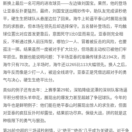
斯换上最后一名可用的进攻球员——左边锋刘国宝。果然，他的登场
让亚泰反扑更猛烈，最终，刘国宝送出精妙传中，助队友完成读秒绝
平，硬生生把球队从悬崖边拉了回来。海牛上轮逼平泰山时展现出强
烈的求胜欲，但本场在领先后却选择保守。五名替补登场后，平均触
球位置比对应首发更靠后，意图死守1比0显而易见。亚泰则完全相
反，不断通过换人前压阵型，哪怕少一人、冒着被反击的风险，也要
孤注一掷。结果虽然一度被对手扩大比分，但场面主动权已被他们牢
牢抓住。数据也能说明问题：下半场亚泰的准确传球多达194次，而
海牛只有70次。上半场时，海牛还以265比113大幅领先。换人之后，
海牛反而像是少打一人，被迫全线退守。亚泰正是凭借远超对手的勇
气与决心，硬生生绝平比分。
类似的例子还有去年：上赛季第29轮，深陷降级泥潭的深圳队客场逼
平积分榜领头羊申花，展现出的爆发力甚至超越了争冠球队。今年的
海牛也是鲜明例子：他们能在绝平泰山时展现出惊人的求生欲，但面
对亚泰的疯狂反扑时却露怯，结果前功尽弃。保级大战，拼的就是这
种极限下的勇气与狠劲。
第26轮中超的三场读秒剧情，让“绝平”“绝杀”几乎成为关键词。对于争