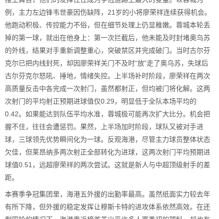
例，主力左边锋韦世豪因伤缺阵，21岁的小将廖荣祥连续获得机会。
他跑动积极、传控能力不俗，但在细节处理上仍显稚嫩。蓉城本轮丢
掉的第一球，就出在他身上：第一次拦截后，他未能及时封堵奥乌苏
的外线，结果对手重新调整重心，突破禁区并完成破门。当时古尔芬
克尔已把内线封死，却因廖荣祥关门不及时“放”走了奥乌苏，失球后
古尔芬克尔怒吼、捶地，情绪失控。上半场补时阶段，廖荣祥在两次
高质量反击中各完成一次射门，虽然都射正，但均被门将化解。这两
次射门的平均射正预期进球值仅0.29，明显低于全队本场平均的
0.42。如果能达到队伍平均水准，蓉城极可能再次扩大比分。机会把
握不住，往往会遭惩罚。果然，上半场加时阶段，球队又被对手进
球，三球领先优势瞬间化为一球。反观海港，尽管主力球员整体状态
欠佳，但莱昂纳多两次射正全部转化为进球，这两次射门平均预期进
球值0.51，远超廖荣祥的两次尝试。这就是新人与中超顶级射手的差
距。
本赛季争冠集团里，海港五外援的出勤率最高。虽然纸面实力较去年
有所下降，但外援的稳定发挥让穆斯卡特的进攻体系依然高效。在还