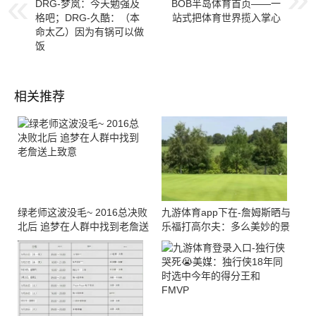
DRG-梦岚：今天勉强及
BOB半岛体育首页——一
格吧；DRG-久酷：（本
站式把体育世界揽入掌心
命太乙）因为有锅可以做
饭
相关推荐
绿老师这波没毛~ 2016总决败
九游体育app下在-詹姆斯晒与
北后 追梦在人群中找到老詹送
乐福打高尔夫：多么美妙的景
上致意
色！多么漂亮的球场！