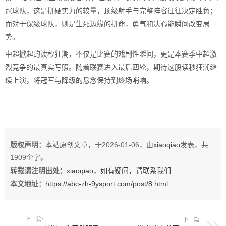
冠球队，这是拼硬实力的较量，顶级射手与完整阵容往往决定胜负；
而对于保级球队，则是生死边缘的拼命，勇气和决心能瞬间改变局
势。
中超掀起的读秒狂潮，不仅是比赛的戏剧性瞬间，更是本赛季中超激
烈竞争的最真实写照。随着联赛进入最后四轮，期待这股读秒狂潮继
续上演，将冠军与降级的悬念保持到终场哨响。
版权声明：
本站原创文章，于2026-01-06，由
xiaoqiao
发表，共
1909个字。
转载请注明出处：
xiaoqiao，如有疑问，请联系我们
本文地址：
https://abc-zh-9ysport.com/post/8.html
上一篇:
下一篇: