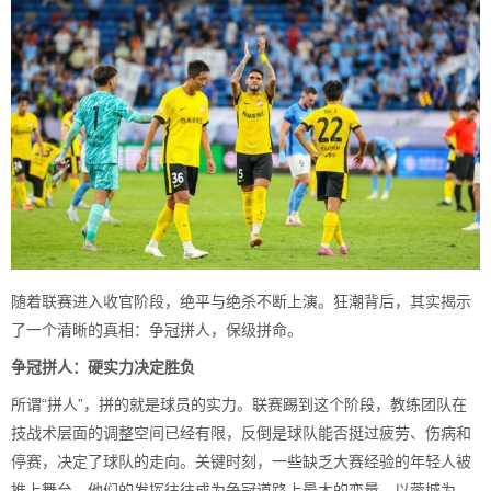
随着联赛进入收官阶段，绝平与绝杀不断上演。狂潮背后，其实揭示
了一个清晰的真相：争冠拼人，保级拼命。
争冠拼人：硬实力决定胜负
所谓“拼人”，拼的就是球员的实力。联赛踢到这个阶段，教练团队在
技战术层面的调整空间已经有限，反倒是球队能否挺过疲劳、伤病和
停赛，决定了球队的走向。关键时刻，一些缺乏大赛经验的年轻人被
推上舞台，他们的发挥往往成为争冠道路上最大的变量。以蓉城为