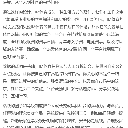
决策、从个人到社区的完整闭环。
通过这样的设计，IM体育成为一种生活方式的延伸，让你在工作之余
也能享受专业级的赛事解读和真实的参与感。开启新纪元，IM体育的
成长之路如果说IM体育的魅力不仅在现在的体验，那么它的愿景是把
体育热情带向更广阔的舞台。平台正在持续扩展赛事覆盖与玩法深
度：全球顶级联赛的赛事直播、青年与女子赛、电竞赛事，以及跨区
域的友谊赛，确保每一个热爱体育的人都能在同一个平台找到属于自
己的“舞台感”。
数据的透明是基础，IM体育把算法与人工分析结合，提供可自定义的
看点模板，让你按自己的节奏追踪比赛节奏。你关心的不是单一结
果，而是过程中的价值点、胜负逻辑的变化、以及你在市场中的诉
求。社区是第二个关键。平台鼓励用户参与话题讨论、分享实战笔
记、互相学习。
活跃的圈子和等级制度把个人成长变成集体进步的驱动力。与此负责
任博彩的理念贯穿全局。系统提供自我控制工具，例如每日限额与提
醒，帮助玩家在享受娱乐的同时保持理性。安全仍是底线，合规校验