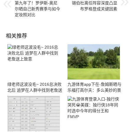
第九年了！罗伊斯-奥尼
锡伯杜离任阵容深度凸显
尔晒自己新秀赛季与如今
布罗格登成关键因素
定妆照对比
相关推荐
绿老师这波没毛~ 2016总决败
九游体育app下在-詹姆斯晒与
北后 追梦在人群中找到老詹送
乐福打高尔夫：多么美妙的景
上致意
色！多么漂亮的球场！