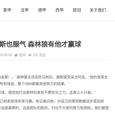
意甲
法甲
德甲
西甲
欧冠
关于我们
斯也服气 森林狼有他才赢球
26-06-06
意甲
150 浏览
维金斯）。”森林狼主场击败马刺后，唐斯接受采访时说，“他的发挥太
所有球迷、整个NBA都看到他努力的结果。”
打球，感觉他打出那样的表现不费吹灰之力，这真让人兴奋。”
己却表现得非常冷静。有记者问他，对自己的哪项数据进步感到骄
来说是最棒的，这是团队的胜利，归功于大家的努力和团结。我们都想