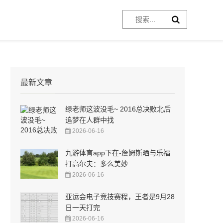
最新文章
绿老师这波没毛~ 2016总决败北后
追梦在人群中找
2026-06-16
九游体育app下在-詹姆斯晒与乐福
打高尔夫：多么美妙
2026-06-16
亚运会电子竞技赛程，王者是9月28
日一天打完
2026-06-16