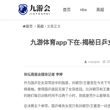
首页
nba
英超
首页
英超
文章正文
九游体育app下在-揭秘日乒
xiaoqiao
20
体坛周报全媒体记者 李婷
作为国乒在女双项目中的独苗，孙颖莎/王曼昱在今天下午
崎美柚，使得国乒提前无缘了女双桂冠。比孙颖莎和王曼
的她们每日训练时间不过两个小时，到底是凭什么能够击
总决赛五个单项，国乒唯有女双只有孙颖莎/王曼昱一对