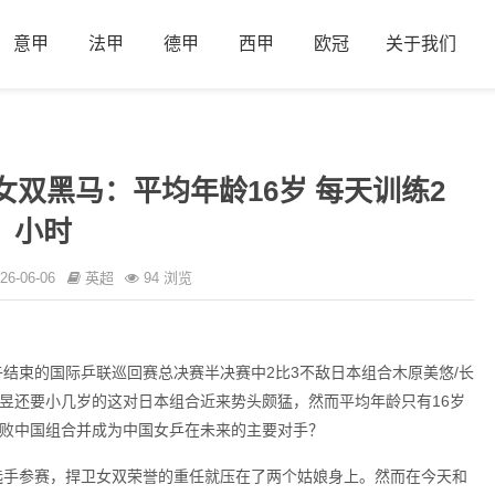
意甲
法甲
德甲
西甲
欧冠
关于我们
女双黑马：平均年龄16岁 每天训练2
小时
26-06-06
英超
94 浏览
结束的国际乒联巡回赛总决赛半决赛中2比3不敌日本组合木原美悠/长
昱还要小几岁的这对日本组合近来势头颇猛，然而平均年龄只有16岁
败中国组合并成为中国女乒在未来的主要对手？
选手参赛，捍卫女双荣誉的重任就压在了两个姑娘身上。然而在今天和