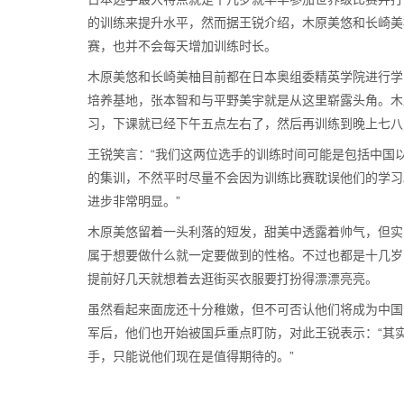
的训练来提升水平，然而据王锐介绍，木原美悠和长崎美
赛，也并不会每天增加训练时长。
木原美悠和长崎美柚目前都在日本奥组委精英学院进行学
培养基地，张本智和与平野美宇就是从这里崭露头角。木
习，下课就已经下午五点左右了，然后再训练到晚上七八
王锐笑言：“我们这两位选手的训练时间可能是包括中国
的集训，不然平时尽量不会因为训练比赛耽误他们的学习
进步非常明显。”
木原美悠留着一头利落的短发，甜美中透露着帅气，但实
属于想要做什么就一定要做到的性格。不过也都是十几岁
提前好几天就想着去逛街买衣服要打扮得漂漂亮亮。
虽然看起来面庞还十分稚嫩，但不可否认他们将成为中国
军后，他们也开始被国乒重点盯防，对此王锐表示：“其
手，只能说他们现在是值得期待的。”