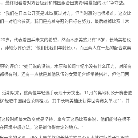
手，最终眼看着对方晋级到和韩国组合田志希/梁夏银的冠军争夺战。
：“我们在日本公开赛是3比2赢过对方，但当时赢的也很艰难，这次比
们一对组合参赛，我们是抱着夺冠的目标在努力，最后输掉比赛非常
20岁，代表着国乒未来的希望，然而木原美悠只有15岁，长崎美柚也
强，孙颖莎评价道：“他们比我们年龄还小，而且两人在一起的配合默契
颖莎的评价：“她们说的没错，木原和长崎年纪小没有什么压力，对所有
都很有利，还有一点就是其他队伍的女双组合经常换搭档，但他们两
，近期以来，这两位年轻选手表现十分突出，11月的奥地利公开赛击败
比0轻取中国组合荣膺桂冠，其中长崎美柚还获得世青赛女单冠军，并
们这段时间最大改变就是坚持，拿今天这场比赛来说，他们能够在很不
在困境中想办法，这是最值得肯定的地方。”
出一定的水平，那么木原美悠和长崎美柚是否从小就进行着长期艰苦