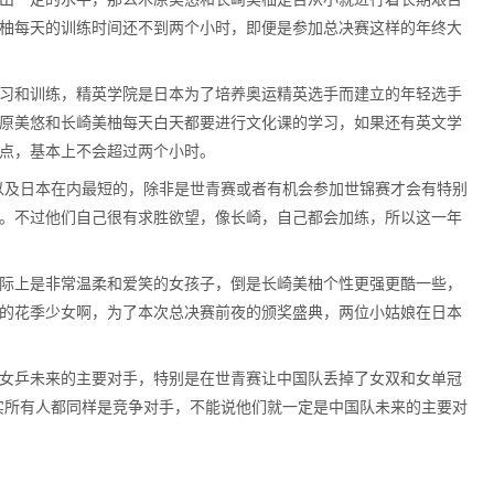
柚每天的训练时间还不到两个小时，即便是参加总决赛这样的年终大
习和训练，精英学院是日本为了培养奥运精英选手而建立的年轻选手
原美悠和长崎美柚每天白天都要进行文化课的学习，如果还有英文学
点，基本上不会超过两个小时。
以及日本在内最短的，除非是世青赛或者有机会参加世锦赛才会有特别
。不过他们自己很有求胜欲望，像长崎，自己都会加练，所以这一年
际上是非常温柔和爱笑的女孩子，倒是长崎美柚个性更强更酷一些，
的花季少女啊，为了本次总决赛前夜的颁奖盛典，两位小姑娘在日本
女乒未来的主要对手，特别是在世青赛让中国队丢掉了女双和女单冠
实所有人都同样是竞争对手，不能说他们就一定是中国队未来的主要对