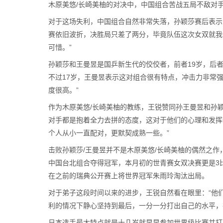
木原美悠/长崎美柚的对决中，中国组合苦战五局不敌对
对于这场失利，中国组合自然非常失落，孙颖莎赛后表示
赛依旧波折，决胜局只差了两分，毕竟队伍这次女双就我
可惜。”
孙颖莎和王曼昱是国乒新生代的佼佼者，前者19岁，后者
不过17岁，王曼昱表示这对组合很有特点，冲击力非常
度很高。”
作为木原美悠/长崎美柚的教练，王锐赞同孙王曼昱和孙
对手都是抱着全力去拼的态度，这对于他们的心理和发挥
个人从小一直配对，更默契成熟一些。”
击败孙颖莎/王曼昱并不是木原美悠/长崎美柚的偶然之作
中国台北组合夺得冠军，本月初的世青赛女双决赛更是3
在之前的瑞典公开赛上将世界冠军朱雨玲淘汰出局。
对于弟子这段时间以来的进步，王锐自然看在眼里：“他
利的情况下静心坚持到最后，一分一分打出自己的水平，
日本选手最大特点就是十几岁就早早参加世界级比赛并打