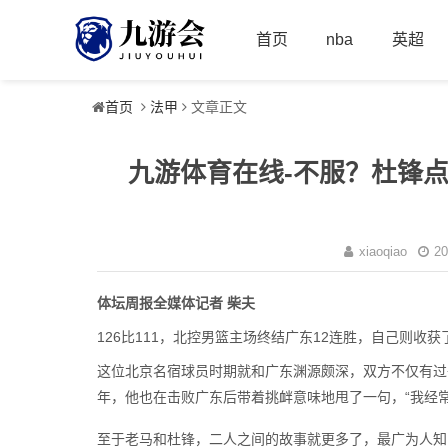
首页
nba
英超
首页
法甲
文章正文
九游体育在线-不服？杜锋
xiaoqiao
20
体坛周报全媒体记者 柴夫
126比111，北控男篮主场终结广东12连胜，自己则
这位北京名宿球员时期就和广东渊源颇深，双方不仅有过
年，他也在击败广东后带着挑衅意味地甩了一句，“我经
至于老马和杜锋，二人之间的故事就更多了，最广为人知的