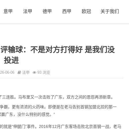
意甲
法甲
德甲
西甲
欧冠
关于我们
点评输球：不是对方打得好 是我们没
投进
26-06-06
法甲
93 浏览
收获了三连胜。马布里又一次击败了广东，双方之间的恩怨再添新章。
争霸，更有浓浓的火药味。即便是在老马告别首钢加盟北控的那一
常赢广东，没什么特别的感觉。”
就是“伸腿门”事件。2016年12月广东客场击败北京首钢一战，老马