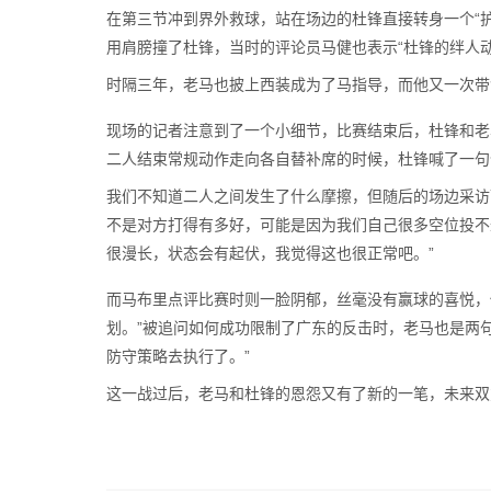
在第三节冲到界外救球，站在场边的杜锋直接转身一个“
用肩膀撞了杜锋，当时的评论员马健也表示“杜锋的绊人
时隔三年，老马也披上西装成为了马指导，而他又一次带
现场的记者注意到了一个小细节，比赛结束后，杜锋和老
二人结束常规动作走向各自替补席的时候，杜锋喊了一句
我们不知道二人之间发生了什么摩擦，但随后的场边采访
不是对方打得有多好，可能是因为我们自己很多空位投不
很漫长，状态会有起伏，我觉得这也很正常吧。”
而马布里点评比赛时则一脸阴郁，丝毫没有赢球的喜悦，
划。”被追问如何成功限制了广东的反击时，老马也是两
防守策略去执行了。”
这一战过后，老马和杜锋的恩怨又有了新的一笔，未来双