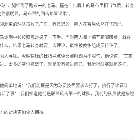
护球”，腿绊到了跑过来的老马。撞在广告牌上的马布里相当气愤，转身
动作很明显，马布里的回击略显温柔”。
领北京的球队击败了广东。有意思的，两人在赛后依然在“较劲”。
马走到中线按照规定握了一下手。当时两人嘴上都互相嘟囔着，就在
什么，结果老马转身就要上去理论，最终被教练组成员拉住了。
耐人寻味。今晚输球的杜指导点评比赛时颇为不服气，他说道：“其实
进。太多的空位投篮了，就是没有投进而已。我觉得联赛就是这样，
他简单地说：“我们能赢是因为球员按照要求去打了，执行了比赛计
句话了事：“我们知道他们是联盟反击第一的球队，我们的队员就是按照
方的对决更加令人期待。