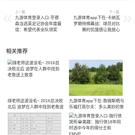
上一篇:
下一篇:
九游体育登录入口-亨德
九游体育app下在-卡纳瓦
森当选英足记协会年度最
罗期待揭幕战：球员对比
佳：希望代表全队领奖
赛的饥饿感让我放心
相关推荐
绿老师这波没毛~ 2016总决败
九游体育app下在-詹姆斯晒与
北后 追梦在人群中找到老詹送
乐福打高尔夫：多么美妙的景
上致意
色！多么漂亮的球场！