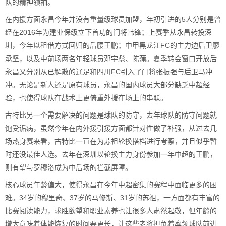
队的精神领袖。
在内援方面永昌今年并没有重量级球员加盟，年初引进的5人分别是曾
经在2016年为建业保级立下首功的门将韩锋；上赛季从永昌转投深
圳，今年以租借方式回归的后腰王鹏；中甲黑龙江FC的主力边后卫廖
承坚，以及中前场两名年轻球员邓宇彪、陈蒲。夏季转会窗口开放后
永昌又分别从已解散的辽足和四川FC引入了门将张振强与后卫马冲
冲。无论是新人还是原有球员，永昌的国内球员大部分缺乏中超经
验，也使得球队在战术上更倚重外援在场上的串联。
古特比另一个需要解决的问题是球队的防守，去年球队的防守问题就
饱受诟病，虽然今年在内外援引援方面都针对性做了补强，从过去几
场热身赛来看，古特比一直在为苏祖轮换搭档进行考察，并且似乎暂
时还没最佳人选。去年在深圳以轮换主力身份参加一年中超的王鹏，
则有望与罗穆洛成为中后场的拦截屏障。
核心球员年龄偏大，使得永昌在今年中超密集的赛程中面临更多的困
难。34岁的穆里奇、37岁的马修斯、31岁的苏祖，一方面都有丰富的
比赛阅读能力，求胜欲望和职业素养也让很多人肃然起敬，但年龄的
增大意味着体能恢复的时间要更长，让这些老将担负着率领球队前进