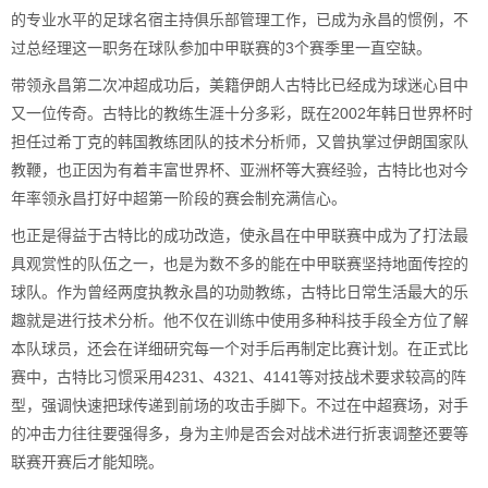
的专业水平的足球名宿主持俱乐部管理工作，已成为永昌的惯例，不
过总经理这一职务在球队参加中甲联赛的3个赛季里一直空缺。
带领永昌第二次冲超成功后，美籍伊朗人古特比已经成为球迷心目中
又一位传奇。古特比的教练生涯十分多彩，既在2002年韩日世界杯时
担任过希丁克的韩国教练团队的技术分析师，又曾执掌过伊朗国家队
教鞭，也正因为有着丰富世界杯、亚洲杯等大赛经验，古特比也对今
年率领永昌打好中超第一阶段的赛会制充满信心。
也正是得益于古特比的成功改造，使永昌在中甲联赛中成为了打法最
具观赏性的队伍之一，也是为数不多的能在中甲联赛坚持地面传控的
球队。作为曾经两度执教永昌的功勋教练，古特比日常生活最大的乐
趣就是进行技术分析。他不仅在训练中使用多种科技手段全方位了解
本队球员，还会在详细研究每一个对手后再制定比赛计划。在正式比
赛中，古特比习惯采用4231、4321、4141等对技战术要求较高的阵
型，强调快速把球传递到前场的攻击手脚下。不过在中超赛场，对手
的冲击力往往要强得多，身为主帅是否会对战术进行折衷调整还要等
联赛开赛后才能知晓。