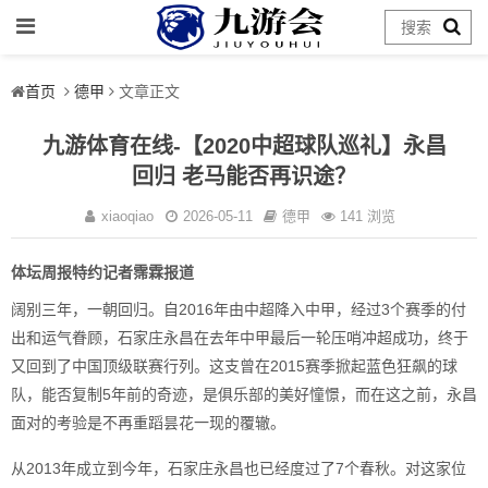
首页
德甲
文章正文
九游体育在线-【2020中超球队巡礼】永昌
回归 老马能否再识途？
xiaoqiao
2026-05-11
德甲
141 浏览
体坛周报特约记者霈霖报道
阔别三年，一朝回归。自2016年由中超降入中甲，经过3个赛季的付
出和运气眷顾，石家庄永昌在去年中甲最后一轮压哨冲超成功，终于
又回到了中国顶级联赛行列。这支曾在2015赛季掀起蓝色狂飙的球
队，能否复制5年前的奇迹，是俱乐部的美好憧憬，而在这之前，永昌
面对的考验是不再重蹈昙花一现的覆辙。
从2013年成立到今年，石家庄永昌也已经度过了7个春秋。对这家位