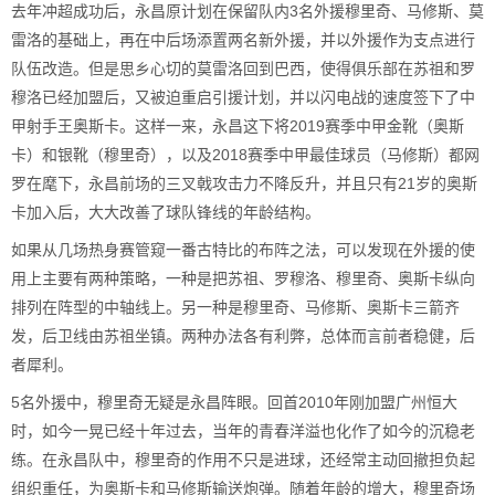
去年冲超成功后，永昌原计划在保留队内3名外援穆里奇、马修斯、莫
雷洛的基础上，再在中后场添置两名新外援，并以外援作为支点进行
队伍改造。但是思乡心切的莫雷洛回到巴西，使得俱乐部在苏祖和罗
穆洛已经加盟后，又被迫重启引援计划，并以闪电战的速度签下了中
甲射手王奥斯卡。这样一来，永昌这下将2019赛季中甲金靴（奥斯
卡）和银靴（穆里奇），以及2018赛季中甲最佳球员（马修斯）都网
罗在麾下，永昌前场的三叉戟攻击力不降反升，并且只有21岁的奥斯
卡加入后，大大改善了球队锋线的年龄结构。
如果从几场热身赛管窥一番古特比的布阵之法，可以发现在外援的使
用上主要有两种策略，一种是把苏祖、罗穆洛、穆里奇、奥斯卡纵向
排列在阵型的中轴线上。另一种是穆里奇、马修斯、奥斯卡三箭齐
发，后卫线由苏祖坐镇。两种办法各有利弊，总体而言前者稳健，后
者犀利。
5名外援中，穆里奇无疑是永昌阵眼。回首2010年刚加盟广州恒大
时，如今一晃已经十年过去，当年的青春洋溢也化作了如今的沉稳老
练。在永昌队中，穆里奇的作用不只是进球，还经常主动回撤担负起
组织重任，为奥斯卡和马修斯输送炮弹。随着年龄的增大，穆里奇场