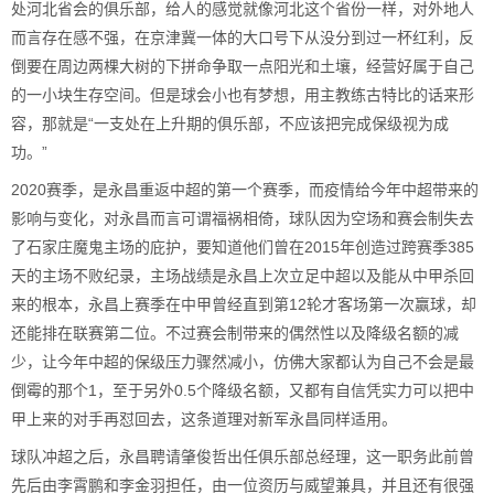
处河北省会的俱乐部，给人的感觉就像河北这个省份一样，对外地人
而言存在感不强，在京津冀一体的大口号下从没分到过一杯红利，反
倒要在周边两棵大树的下拼命争取一点阳光和土壤，经营好属于自己
的一小块生存空间。但是球会小也有梦想，用主教练古特比的话来形
容，那就是“一支处在上升期的俱乐部，不应该把完成保级视为成
功。”
2020赛季，是永昌重返中超的第一个赛季，而疫情给今年中超带来的
影响与变化，对永昌而言可谓福祸相倚，球队因为空场和赛会制失去
了石家庄魔鬼主场的庇护，要知道他们曾在2015年创造过跨赛季385
天的主场不败纪录，主场战绩是永昌上次立足中超以及能从中甲杀回
来的根本，永昌上赛季在中甲曾经直到第12轮才客场第一次赢球，却
还能排在联赛第二位。不过赛会制带来的偶然性以及降级名额的减
少，让今年中超的保级压力骤然减小，仿佛大家都认为自己不会是最
倒霉的那个1，至于另外0.5个降级名额，又都有自信凭实力可以把中
甲上来的对手再怼回去，这条道理对新军永昌同样适用。
球队冲超之后，永昌聘请肇俊哲出任俱乐部总经理，这一职务此前曾
先后由李霄鹏和李金羽担任，由一位资历与威望兼具，并且还有很强