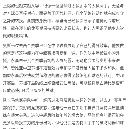
上踢的也越来越从容，很像一位见识过太多厮杀的太极高手，无意与
对方球员直接对抗，而是善于因势利导，几个简练的动作就完成攻守
之势的转换。此前热身赛中，穆里奇已经多次展示了这种司令塔属
性，能在漫长的休赛期保持极高的比赛状态，也让人见识了他令人钦
佩的职业精神。
奥斯卡过去两个赛季已经在中甲联赛展现了自己的得分效率，他要做
的就是将这种能力在中超赛场再复制一遍。作为队中年龄最小的外
援，永昌未来几个赛季前场的人员配置，无疑也会围绕奥斯卡来进
行。赞比亚中卫苏祖在短暂效力申花期间没有给人留下多少印象，但
加盟永昌后很快就凭借稳健的防守赢得了教练组和球迷的认可。中超
开赛后，苏祖在后防线上能否经受住考验，可以说将是古特比是否可
以放心使用4后卫阵型的关键。
队长马修斯是队中唯一经历过永昌降级和冲超的外援，过去3个赛季里
都保持了良好的竞技状态，这与他一直在生活中自律并坚持高质量训
练有很大关系。进入中超后随着年龄的增大使，马修斯今年很可能会
更多以轮换主力的身份出场，但他仍会是古特比手中的破防利器和球