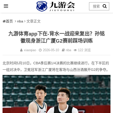
首页
nba
文章正文
九游体育app下在-背水一战迎来复出？孙铭
徽现身浙江广厦G2赛前踩场训练
xiaoqiao
2026-05-10
nba
122 浏览
北京时间5月10日，CBA季后赛1/4决赛的比赛继续进行，在下半区的
一组对决中，卫冕冠军浙江广厦将在客场与山西汾酒展开G2的争夺。