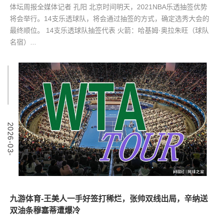
体坛周报全媒体记者 孔阳 北京时间明天，2021NBA乐透抽签优势
将会举行。14支乐透球队，将会通过抽签的方式，确定选秀大会的
最终顺位。 14支乐透球队抽签代表 火箭：哈基姆·奥拉朱旺（球队
名宿）...
6
2
0
2
6
-
0
3
-
1
九游体育-王美人一手好签打稀烂，张帅双线出局，辛纳送
双油条穆塞蒂遭爆冷