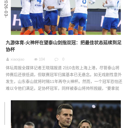
5
2
0
2
6
-
0
3
-
0
九游体育-火神杯在望泰山剑指双冠：把最佳状态延续到足
协杯
xiaoqiao
104
0
体坛周报全媒体记者王晓瑞报道 2比0击败上海上港，尽管泰山将
帅赛后还很低调，但联赛冠军归属基本已无悬念。如无戏剧性意外
发生，山东泰山就将时隔11年再夺火神杯。然而，一个冠军恐怕还
难以令他们满足。足协杯冠军，同样被泰山将帅所觊觎，“要拿就
拿...