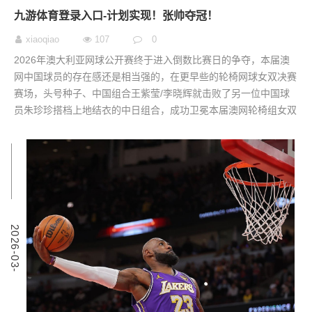
九游体育登录入口-计划实现！张帅夺冠！
xiaoqiao
107
0
2026年澳大利亚网球公开赛终于进入倒数比赛日的争夺，本届澳
网中国球员的存在感还是相当强的，在更早些的轮椅网球女双决赛
赛场，头号种子、中国组合王紫莹/李晓辉就击败了另一位中国球
员朱珍珍搭档上地结衣的中日组合，成功卫冕本届澳网轮椅组女双
冠军。...
5
2
0
2
6
-
0
3
-
1