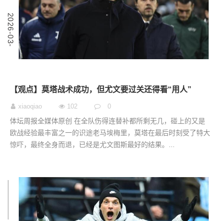
4
2
0
2
6
-
0
3
-
0
【观点】莫塔战术成功，但尤文要过关还得看“用人”
xiaoqiao
102
0
体坛周报全媒体原创 在全队伤得连替补都所剩无几，碰上的又是
欧战经验最丰富之一的识途老马埃梅里，莫塔在最后时刻受了特大
惊吓，最终全身而退，已经是尤文图斯最好的结果。...